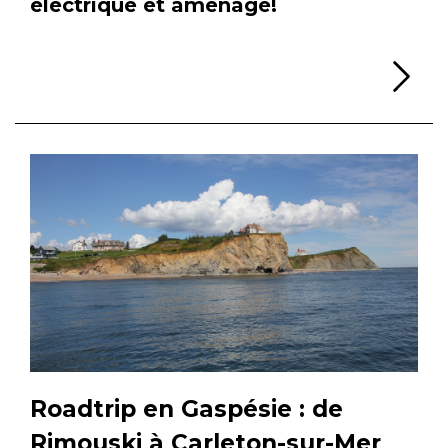
électrique et aménagé!
Li
Roadtrip en Gaspésie : de
Rimouski à Carleton-sur-Mer