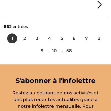
Li
862
entrées
1
2
3
4
5
6
7
8
9
10
58
...
S'abonner à l'infolettre
Restez au courant de nos activités et
des plus récentes actualités grâce à
notre infolettre mensuelle. Pour