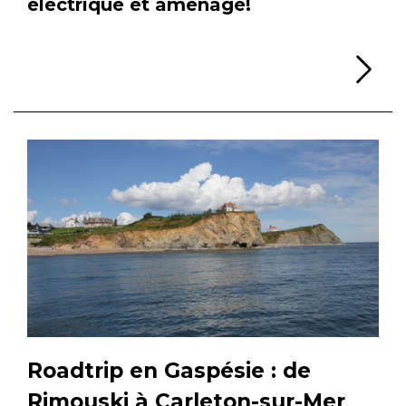
électrique et aménagé!
Li
Roadtrip en Gaspésie : de
Rimouski à Carleton-sur-Mer