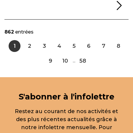
Li
862
entrées
1
2
3
4
5
6
7
8
9
10
58
...
S'abonner à l'infolettre
Restez au courant de nos activités et
des plus récentes actualités grâce à
notre infolettre mensuelle. Pour