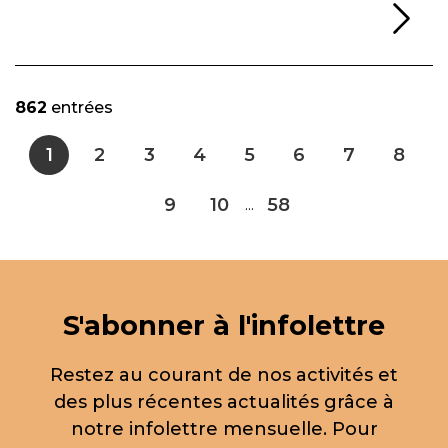
Li
862
entrées
1
2
3
4
5
6
7
8
9
10
58
...
S'abonner à l'infolettre
Restez au courant de nos activités et
des plus récentes actualités grâce à
notre infolettre mensuelle. Pour