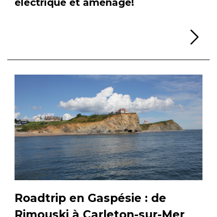
électrique et aménagé!
Li
Roadtrip en Gaspésie : de
Rimouski à Carleton-sur-Mer