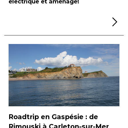
électrique et aménagé!
Li
Roadtrip en Gaspésie : de
Rimouski à Carleton-sur-Mer