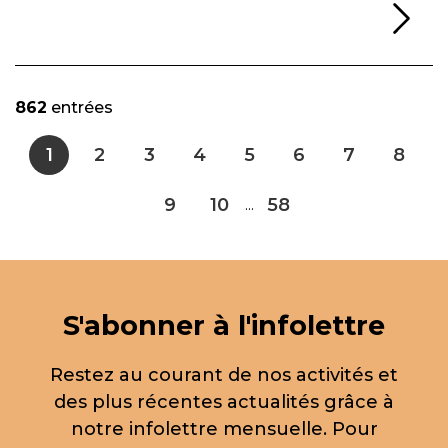
Li
862
entrées
1
2
3
4
5
6
7
8
9
10
58
...
S'abonner à l'infolettre
Restez au courant de nos activités et
des plus récentes actualités grâce à
notre infolettre mensuelle. Pour