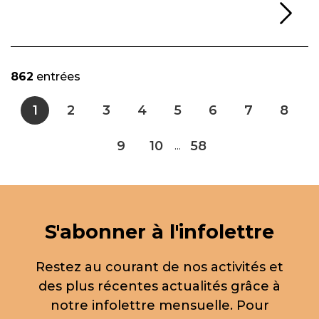
Li
862
entrées
1
2
3
4
5
6
7
8
9
10
58
...
S'abonner à l'infolettre
Restez au courant de nos activités et
des plus récentes actualités grâce à
notre infolettre mensuelle. Pour