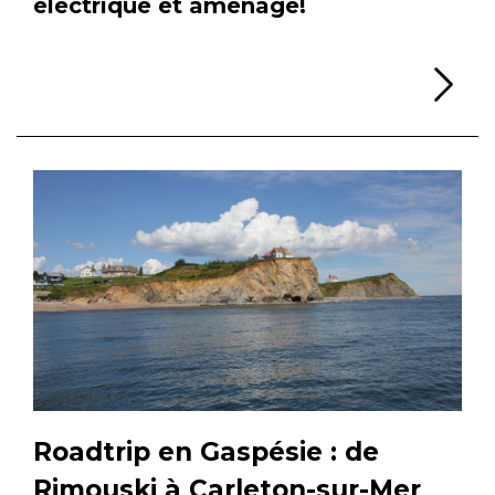
électrique et aménagé!
Li
Roadtrip en Gaspésie : de
Rimouski à Carleton-sur-Mer