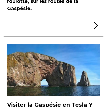
roulotte, sur les routes de la
Gaspésie.
Li
Visiter la Gaspésie en Tesla Y