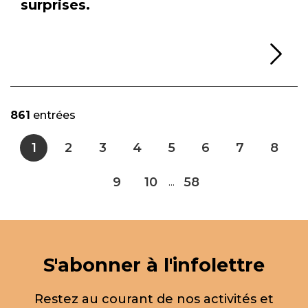
surprises.
Li
861
entrées
1
2
3
4
5
6
7
8
9
10
58
...
S'abonner à l'infolettre
Restez au courant de nos activités et