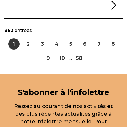
Li
862
entrées
1
2
3
4
5
6
7
8
9
10
58
...
S'abonner à l'infolettre
Restez au courant de nos activités et
des plus récentes actualités grâce à
notre infolettre mensuelle. Pour