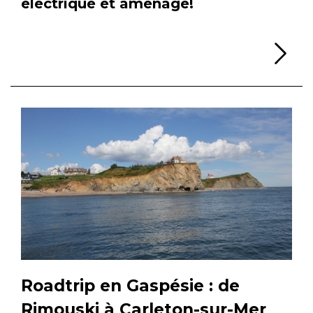
électrique et aménagé!
Li
Roadtrip en Gaspésie : de
Rimouski à Carleton-sur-Mer