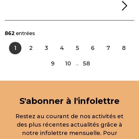
Li
862
entrées
1
2
3
4
5
6
7
8
9
10
58
...
S'abonner à l'infolettre
Restez au courant de nos activités et
des plus récentes actualités grâce à
notre infolettre mensuelle. Pour