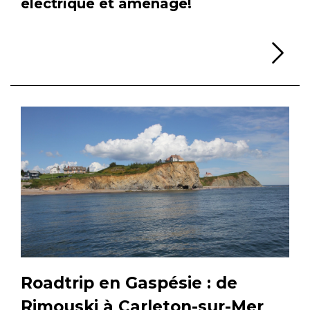
électrique et aménagé!
Li
Roadtrip en Gaspésie : de
Rimouski à Carleton-sur-Mer