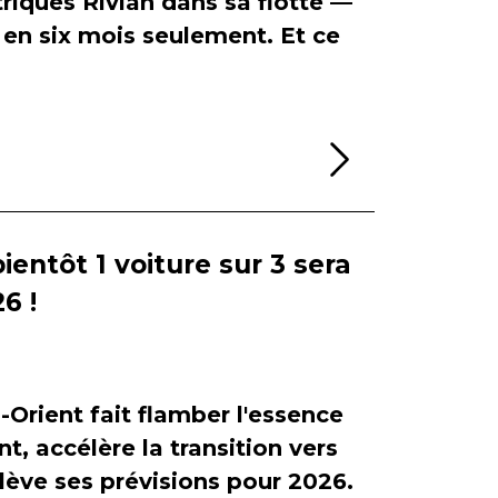
riques Rivian dans sa flotte —
en six mois seulement. Et ce
Lire la sui
bientôt 1 voiture sur 3 sera
6 !
-Orient fait flamber l'essence
, accélère la transition vers
relève ses prévisions pour 2026.