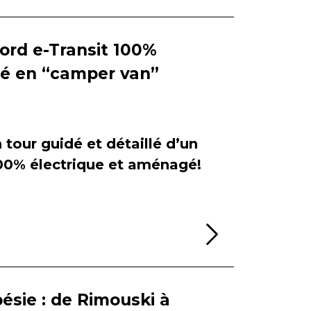
Ford e-Transit 100%
ié en “camper van”
tour guidé et détaillé d’un
100% électrique et aménagé!
Lire la sui
ésie : de Rimouski à