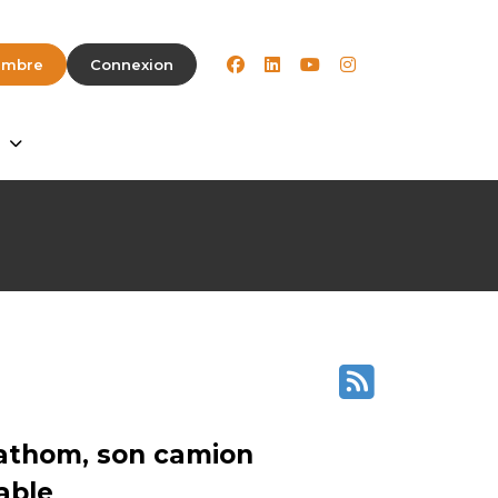
facebook
linkedin
youtube
instagram
embre
Connexion
Fathom, son camion
able