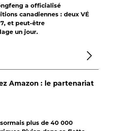
ngfeng a officialisé
itions canadiennes : deux VÉ
, et peut-être
age un jour.
Lire la sui
ez Amazon : le partenariat
ormais plus de 40 000