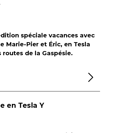
r
dition spéciale vacances avec
de Marie-Pier et Éric, en Tesla
es routes de la Gaspésie.
Lire la sui
ie en Tesla Y