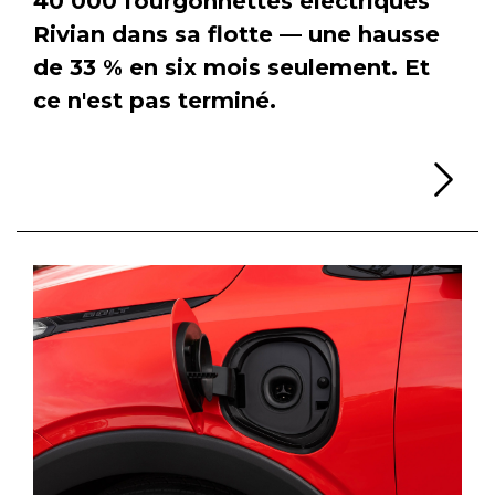
40 000 fourgonnettes électriques
Rivian dans sa flotte — une hausse
de 33 % en six mois seulement. Et
ce n'est pas terminé.
Li