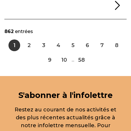
Li
862
entrées
1
2
3
4
5
6
7
8
9
10
58
...
S'abonner à l'infolettre
Restez au courant de nos activités et
des plus récentes actualités grâce à
notre infolettre mensuelle. Pour