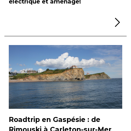
électrique et aménagé!
Li
Roadtrip en Gaspésie : de
Rimouski à Carleton-sur-Mer