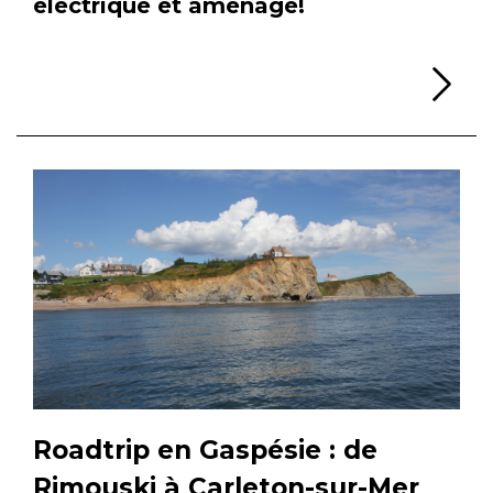
électrique et aménagé!
Li
Roadtrip en Gaspésie : de
Rimouski à Carleton-sur-Mer