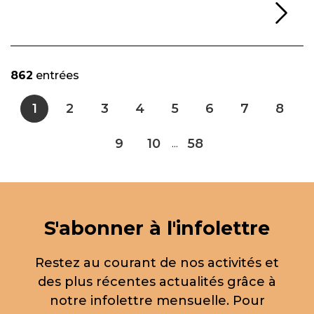
Li
862
entrées
1
2
3
4
5
6
7
8
9
10
58
...
S'abonner à l'infolettre
Restez au courant de nos activités et
des plus récentes actualités grâce à
notre infolettre mensuelle. Pour