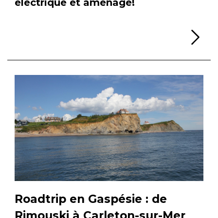
électrique et aménagé!
Li
Roadtrip en Gaspésie : de
Rimouski à Carleton-sur-Mer