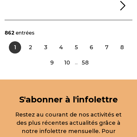
Li
862
entrées
1
2
3
4
5
6
7
8
9
10
58
...
S'abonner à l'infolettre
Restez au courant de nos activités et
des plus récentes actualités grâce à
notre infolettre mensuelle. Pour