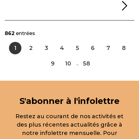
Li
862
entrées
1
2
3
4
5
6
7
8
9
10
58
...
S'abonner à l'infolettre
Restez au courant de nos activités et
des plus récentes actualités grâce à
notre infolettre mensuelle. Pour