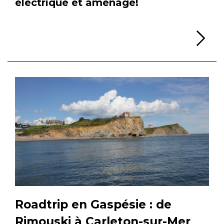
électrique et aménagé!
Li
Roadtrip en Gaspésie : de
Rimouski à Carleton-sur-Mer