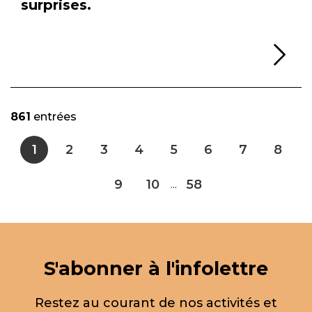
surprises.
Li
861
entrées
1
2
3
4
5
6
7
8
9
10
58
...
S'abonner à l'infolettre
Restez au courant de nos activités et