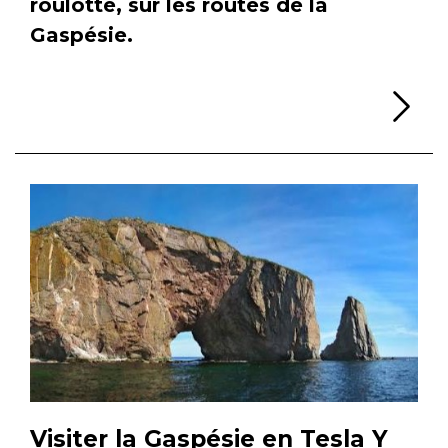
roulotte, sur les routes de la
Gaspésie.
Li
Visiter la Gaspésie en Tesla Y