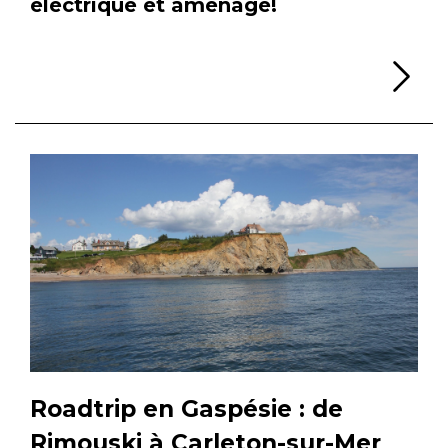
électrique et aménagé!
Li
Roadtrip en Gaspésie : de
Rimouski à Carleton-sur-Mer