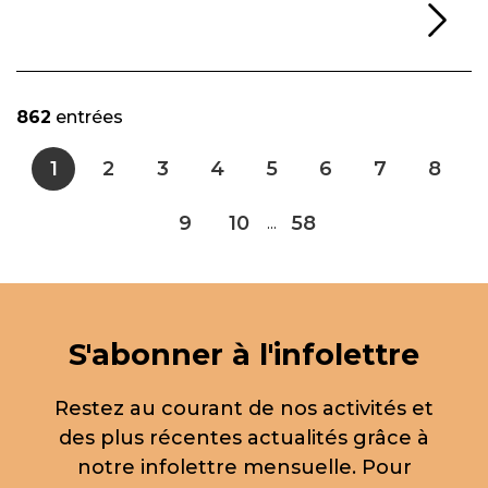
Li
862
entrées
1
2
3
4
5
6
7
8
9
10
58
...
S'abonner à l'infolettre
Restez au courant de nos activités et
des plus récentes actualités grâce à
notre infolettre mensuelle. Pour