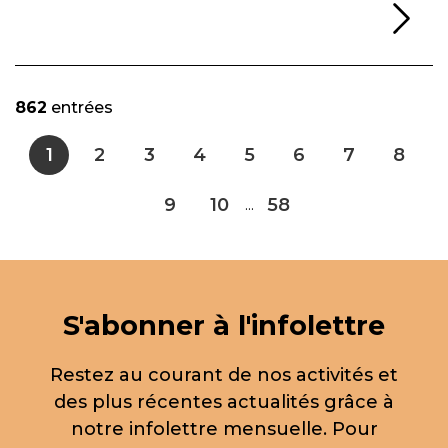
Li
862
entrées
1
2
3
4
5
6
7
8
9
10
58
...
S'abonner à l'infolettre
Restez au courant de nos activités et
des plus récentes actualités grâce à
notre infolettre mensuelle. Pour