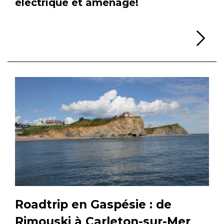
électrique et aménagé!
Li
Roadtrip en Gaspésie : de
Rimouski à Carleton-sur-Mer