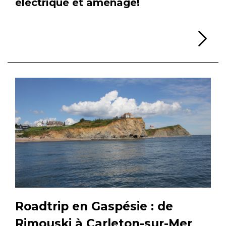
électrique et aménagé!
Li
Roadtrip en Gaspésie : de
Rimouski à Carleton-sur-Mer