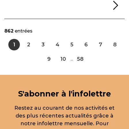
Li
862
entrées
1
2
3
4
5
6
7
8
9
10
58
...
S'abonner à l'infolettre
Restez au courant de nos activités et
des plus récentes actualités grâce à
notre infolettre mensuelle. Pour