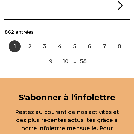
Li
862
entrées
1
2
3
4
5
6
7
8
9
10
58
...
S'abonner à l'infolettre
Restez au courant de nos activités et
des plus récentes actualités grâce à
notre infolettre mensuelle. Pour