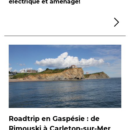
électrique et aménagé!
Li
Roadtrip en Gaspésie : de
Rimouski à Carleton-sur-Mer