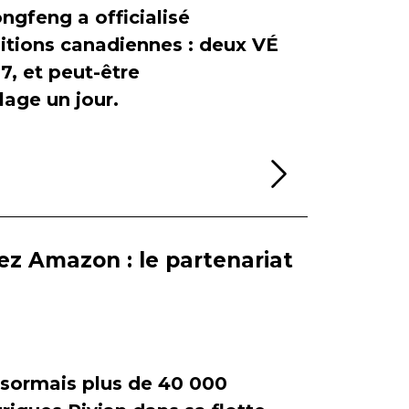
ngfeng a officialisé
itions canadiennes : deux VÉ
, et peut-être
age un jour.
Lire la sui
ez Amazon : le partenariat
ormais plus de 40 000