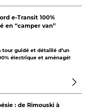
Ford e-Transit 100%
ié en “camper van”
tour guidé et détaillé d’un
100% électrique et aménagé!
Lire la sui
ésie : de Rimouski à