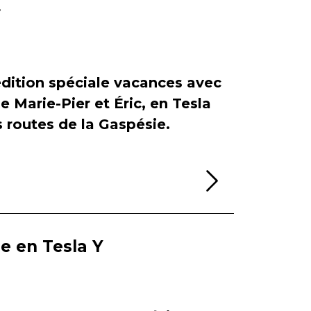
r
dition spéciale vacances avec
de Marie-Pier et Éric, en Tesla
es routes de la Gaspésie.
Lire la sui
ie en Tesla Y