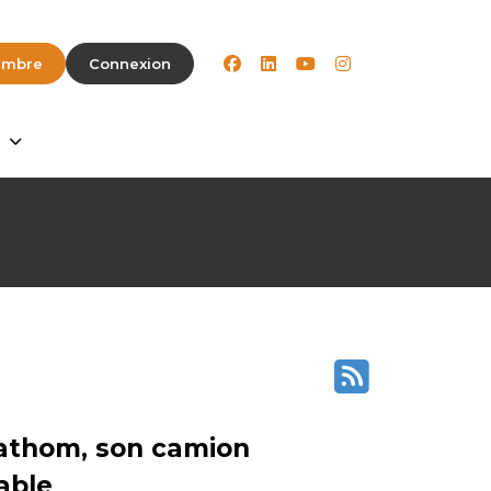
facebook
linkedin
youtube
instagram
embre
Connexion
Fathom, son camion
able