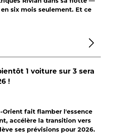
riques Rivian dans sa flotte —
en six mois seulement. Et ce
Lire la sui
bientôt 1 voiture sur 3 sera
6 !
-Orient fait flamber l'essence
, accélère la transition vers
relève ses prévisions pour 2026.