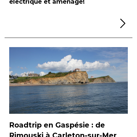
électrique et aménagé!
Li
Roadtrip en Gaspésie : de
Rimouski à Carleton-sur-Mer