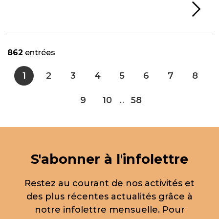
Li
862
entrées
1
2
3
4
5
6
7
8
9
10
58
...
S'abonner à l'infolettre
Restez au courant de nos activités et
des plus récentes actualités grâce à
notre infolettre mensuelle. Pour