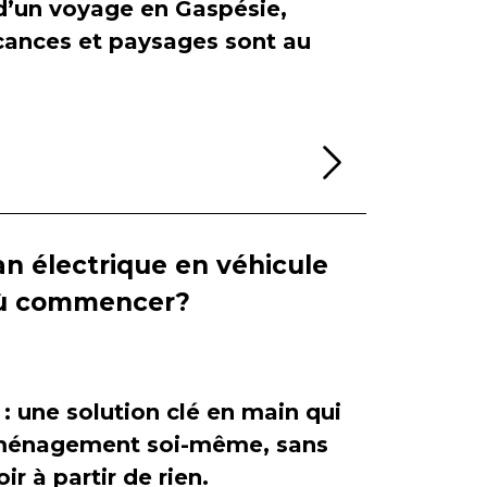
 d’un voyage en Gaspésie,
cances et paysages sont au
Lire la sui
n électrique en véhicule
 où commencer?
 : une solution clé en main qui
'aménagement soi-même, sans
ir à partir de rien.