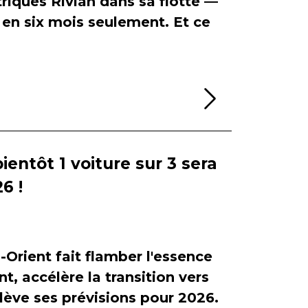
riques Rivian dans sa flotte —
en six mois seulement. Et ce
Lire la sui
bientôt 1 voiture sur 3 sera
6 !
-Orient fait flamber l'essence
, accélère la transition vers
relève ses prévisions pour 2026.