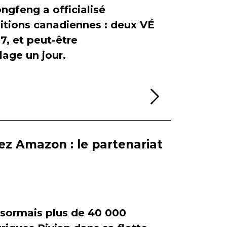
ngfeng a officialisé
itions canadiennes : deux VÉ
, et peut-être
age un jour.
Lire la sui
ez Amazon : le partenariat
ormais plus de 40 000