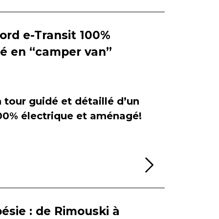
Ford e-Transit 100%
ié en “camper van”
tour guidé et détaillé d’un
100% électrique et aménagé!
Lire la sui
ésie : de Rimouski à