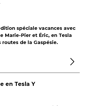
r
dition spéciale vacances avec
de Marie-Pier et Éric, en Tesla
es routes de la Gaspésie.
Lire la sui
ie en Tesla Y