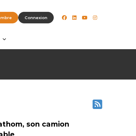
facebook
linkedin
youtube
instagram
embre
Connexion
Fathom, son camion
able