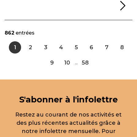
Li
862
entrées
1
2
3
4
5
6
7
8
9
10
58
...
S'abonner à l'infolettre
Restez au courant de nos activités et
des plus récentes actualités grâce à
notre infolettre mensuelle. Pour