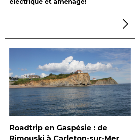
électrique et aménagé!
Li
Roadtrip en Gaspésie : de
Rimouski à Carleton-sur-Mer