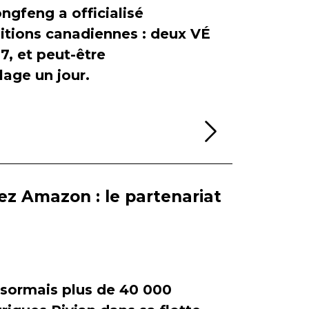
ngfeng a officialisé
itions canadiennes : deux VÉ
, et peut-être
age un jour.
Lire la sui
ez Amazon : le partenariat
ormais plus de 40 000