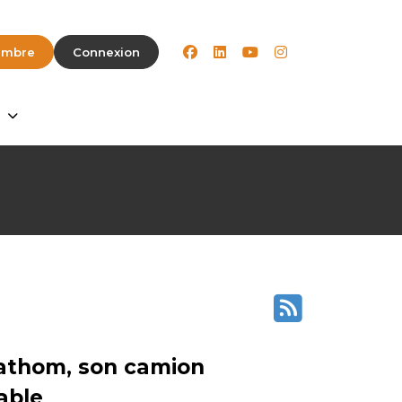
facebook
linkedin
youtube
instagram
embre
Connexion
Fathom, son camion
able