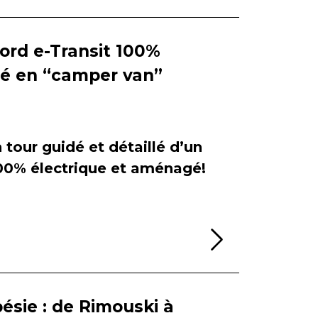
Ford e-Transit 100%
ié en “camper van”
tour guidé et détaillé d’un
100% électrique et aménagé!
Lire la sui
ésie : de Rimouski à