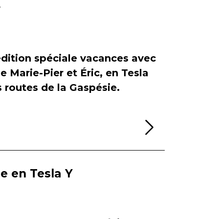
r
dition spéciale vacances avec
de Marie-Pier et Éric, en Tesla
es routes de la Gaspésie.
Lire la sui
ie en Tesla Y