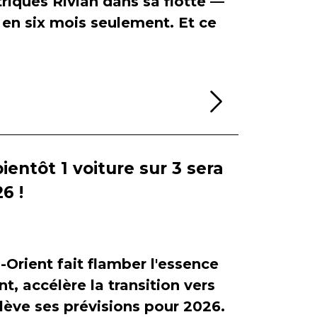
riques Rivian dans sa flotte —
en six mois seulement. Et ce
Lire la sui
bientôt 1 voiture sur 3 sera
6 !
-Orient fait flamber l'essence
, accélère la transition vers
relève ses prévisions pour 2026.