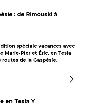
ésie : de Rimouski à
r
dition spéciale vacances avec
de Marie-Pier et Éric, en Tesla
es routes de la Gaspésie.
Lire la sui
ie en Tesla Y