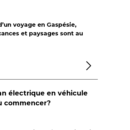
 d’un voyage en Gaspésie,
cances et paysages sont au
Lire la sui
n électrique en véhicule
 où commencer?