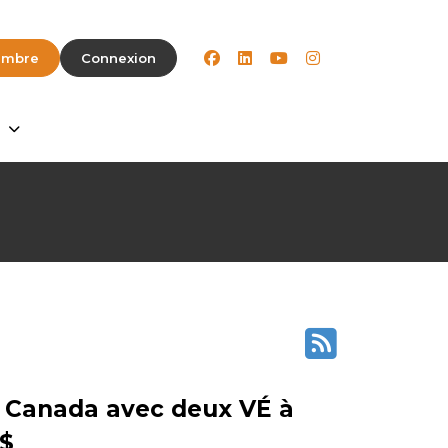
facebook
linkedin
youtube
instagram
embre
Connexion
e Canada avec deux VÉ à
 $