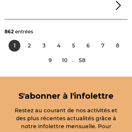
Li
862
entrées
1
2
3
4
5
6
7
8
9
10
58
...
S'abonner à l'infolettre
Restez au courant de nos activités et
des plus récentes actualités grâce à
notre infolettre mensuelle. Pour