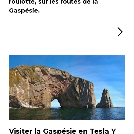
roulotte, sur les routes de la
Gaspésie.
Li
Visiter la Gaspésie en Tesla Y