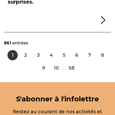
surprises.
Li
861
entrées
1
2
3
4
5
6
7
8
9
10
58
...
S'abonner à l'infolettre
Restez au courant de nos activités et