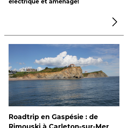
électrique et aménagé!
Li
Roadtrip en Gaspésie : de
Rimouski à Carleton-sur-Mer