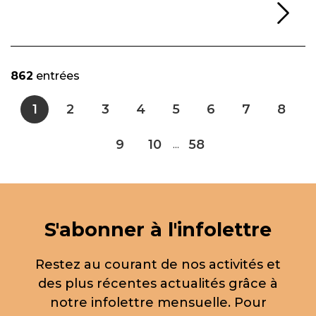
Li
862
entrées
1
2
3
4
5
6
7
8
9
10
58
...
S'abonner à l'infolettre
Restez au courant de nos activités et
des plus récentes actualités grâce à
notre infolettre mensuelle. Pour