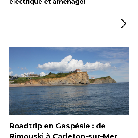
électrique et aménagé!
Li
Roadtrip en Gaspésie : de
Rimouski à Carleton-sur-Mer