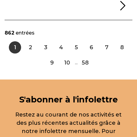
Li
862
entrées
1
2
3
4
5
6
7
8
9
10
58
...
S'abonner à l'infolettre
Restez au courant de nos activités et
des plus récentes actualités grâce à
notre infolettre mensuelle. Pour