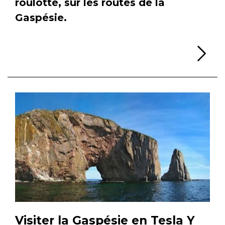
roulotte, sur les routes de la
Gaspésie.
Li
Visiter la Gaspésie en Tesla Y