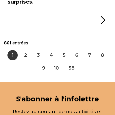
surprises.
Li
861
entrées
1
2
3
4
5
6
7
8
9
10
58
...
S'abonner à l'infolettre
Restez au courant de nos activités et