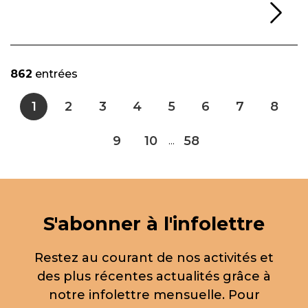
Li
862
entrées
1
2
3
4
5
6
7
8
9
10
58
...
S'abonner à l'infolettre
Restez au courant de nos activités et
des plus récentes actualités grâce à
notre infolettre mensuelle. Pour