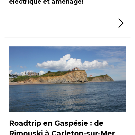
électrique et aménagé!
Li
Roadtrip en Gaspésie : de
Rimouski à Carleton-sur-Mer