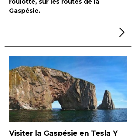
roulotte, sur les routes de la
Gaspésie.
Li
Visiter la Gaspésie en Tesla Y