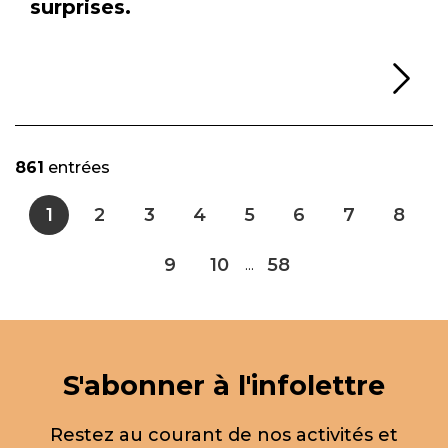
surprises.
Li
861
entrées
1
2
3
4
5
6
7
8
9
10
58
...
S'abonner à l'infolettre
Restez au courant de nos activités et