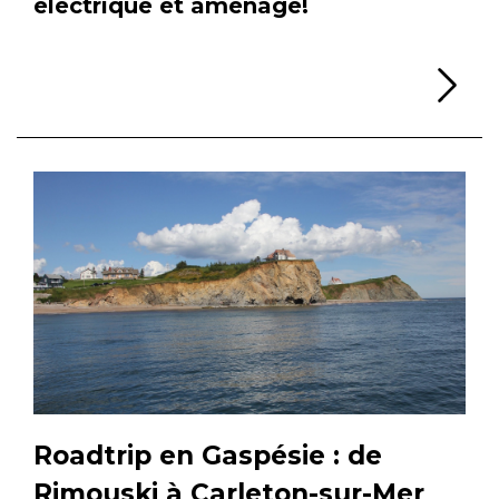
électrique et aménagé!
Li
Roadtrip en Gaspésie : de
Rimouski à Carleton-sur-Mer