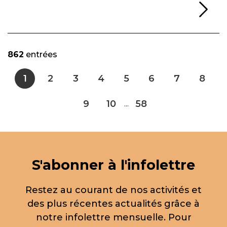
Li
862
entrées
1
2
3
4
5
6
7
8
9
10
58
...
S'abonner à l'infolettre
Restez au courant de nos activités et
des plus récentes actualités grâce à
notre infolettre mensuelle. Pour