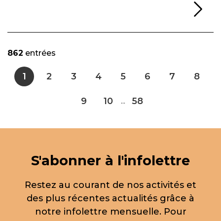
Li
862
entrées
1
2
3
4
5
6
7
8
9
10
58
...
S'abonner à l'infolettre
Restez au courant de nos activités et
des plus récentes actualités grâce à
notre infolettre mensuelle. Pour