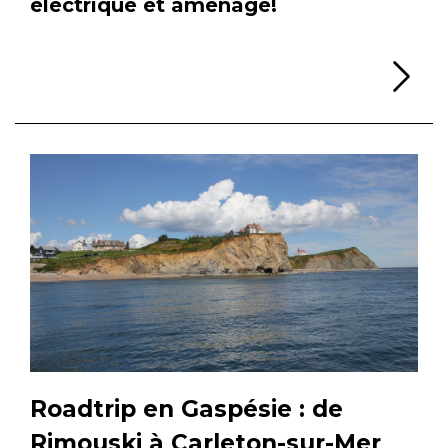
électrique et aménagé!
Li
Roadtrip en Gaspésie : de
Rimouski à Carleton-sur-Mer