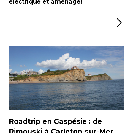
électrique et aménagé!
Li
Roadtrip en Gaspésie : de
Rimouski à Carleton-sur-Mer