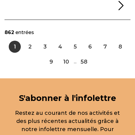
Li
862
entrées
1
2
3
4
5
6
7
8
9
10
58
...
S'abonner à l'infolettre
Restez au courant de nos activités et
des plus récentes actualités grâce à
notre infolettre mensuelle. Pour