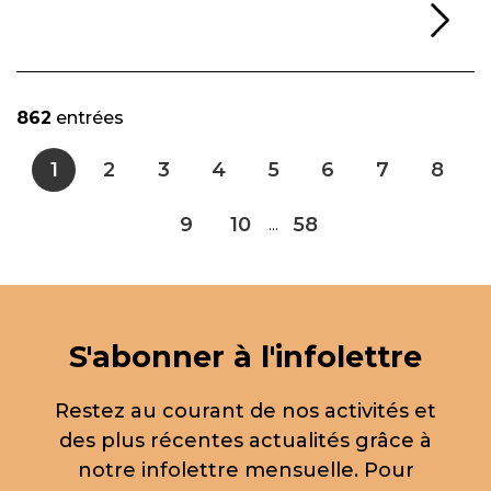
Li
862
entrées
1
2
3
4
5
6
7
8
9
10
58
...
S'abonner à l'infolettre
Restez au courant de nos activités et
des plus récentes actualités grâce à
notre infolettre mensuelle. Pour