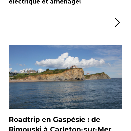
électrique et aménagé!
Li
Roadtrip en Gaspésie : de
Rimouski à Carleton-sur-Mer