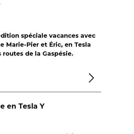
r
dition spéciale vacances avec
de Marie-Pier et Éric, en Tesla
es routes de la Gaspésie.
Lire la sui
ie en Tesla Y