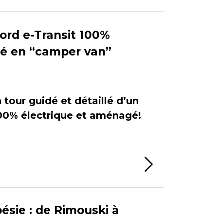
Ford e-Transit 100%
ié en “camper van”
tour guidé et détaillé d’un
100% électrique et aménagé!
Lire la sui
ésie : de Rimouski à