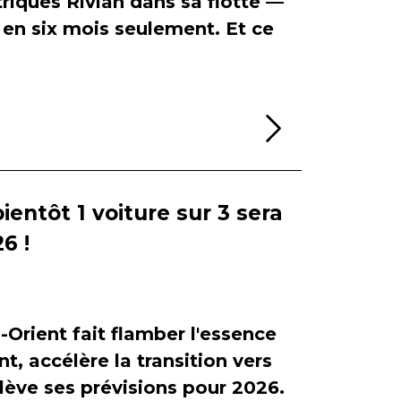
riques Rivian dans sa flotte —
en six mois seulement. Et ce
Lire la sui
bientôt 1 voiture sur 3 sera
6 !
-Orient fait flamber l'essence
, accélère la transition vers
relève ses prévisions pour 2026.