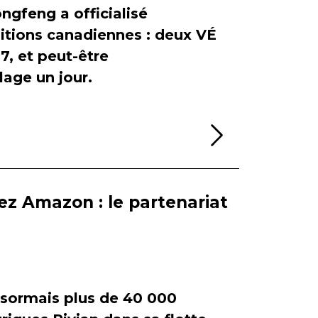
ngfeng a officialisé
itions canadiennes : deux VÉ
, et peut-être
age un jour.
Lire la sui
ez Amazon : le partenariat
ormais plus de 40 000