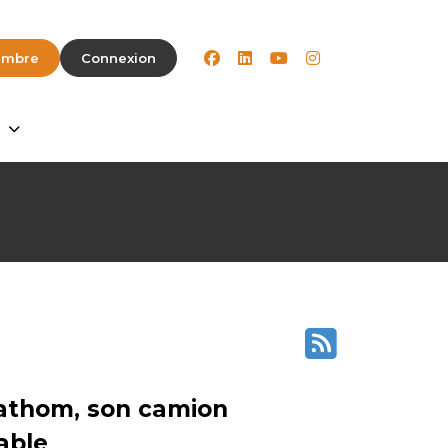
facebook
linkedin
youtube
instagram
embre
Connexion
Fathom, son camion
able