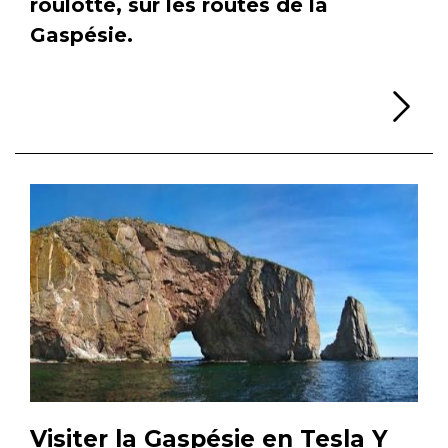
roulotte, sur les routes de la
Gaspésie.
Li
Visiter la Gaspésie en Tesla Y