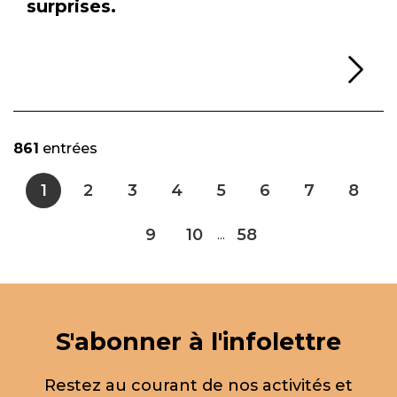
surprises.
Li
861
entrées
1
2
3
4
5
6
7
8
9
10
58
...
S'abonner à l'infolettre
Restez au courant de nos activités et