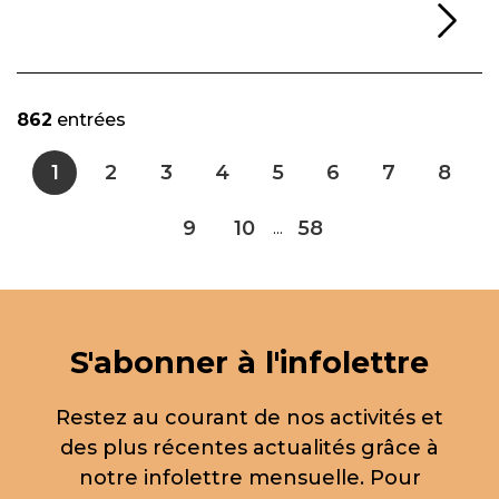
Li
862
entrées
1
2
3
4
5
6
7
8
9
10
58
...
S'abonner à l'infolettre
Restez au courant de nos activités et
des plus récentes actualités grâce à
notre infolettre mensuelle. Pour