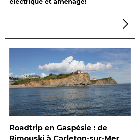
électrique et aménagé!
Li
Roadtrip en Gaspésie : de
Rimouski à Carleton-sur-Mer