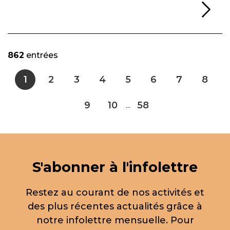
Li
862
entrées
1
2
3
4
5
6
7
8
9
10
58
...
S'abonner à l'infolettre
Restez au courant de nos activités et
des plus récentes actualités grâce à
notre infolettre mensuelle. Pour