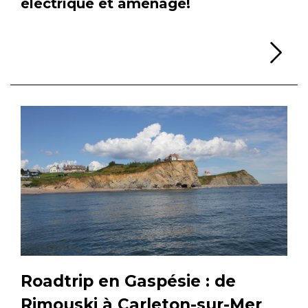
électrique et aménagé!
Li
Roadtrip en Gaspésie : de
Rimouski à Carleton-sur-Mer