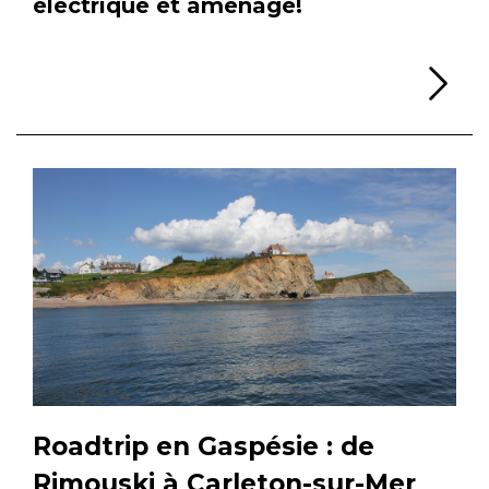
électrique et aménagé!
Li
Roadtrip en Gaspésie : de
Rimouski à Carleton-sur-Mer