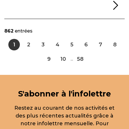
Li
862
entrées
1
2
3
4
5
6
7
8
9
10
58
...
S'abonner à l'infolettre
Restez au courant de nos activités et
des plus récentes actualités grâce à
notre infolettre mensuelle. Pour