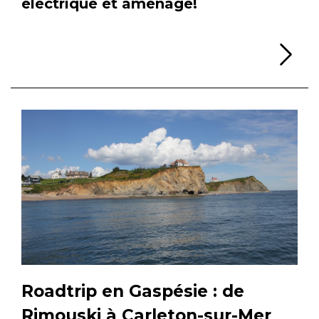
électrique et aménagé!
Li
Roadtrip en Gaspésie : de
Rimouski à Carleton-sur-Mer