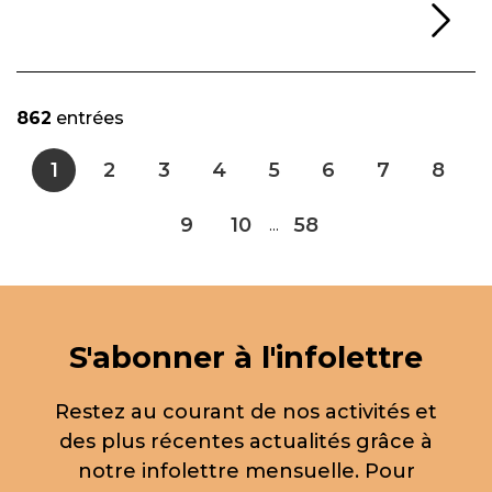
Li
862
entrées
1
2
3
4
5
6
7
8
9
10
58
...
S'abonner à l'infolettre
Restez au courant de nos activités et
des plus récentes actualités grâce à
notre infolettre mensuelle. Pour