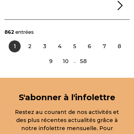
Li
862
entrées
1
2
3
4
5
6
7
8
9
10
58
...
S'abonner à l'infolettre
Restez au courant de nos activités et
des plus récentes actualités grâce à
notre infolettre mensuelle. Pour