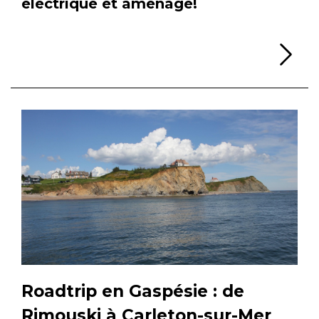
électrique et aménagé!
Li
Roadtrip en Gaspésie : de
Rimouski à Carleton-sur-Mer