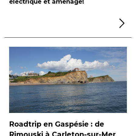
électrique et aménagé!
Li
Roadtrip en Gaspésie : de
Rimouski à Carleton-sur-Mer