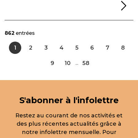
Li
862
entrées
1
2
3
4
5
6
7
8
9
10
58
...
S'abonner à l'infolettre
Restez au courant de nos activités et
des plus récentes actualités grâce à
notre infolettre mensuelle. Pour