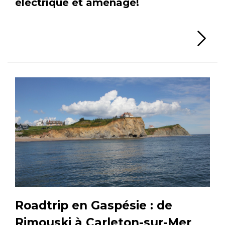
électrique et aménagé!
Li
Roadtrip en Gaspésie : de
Rimouski à Carleton-sur-Mer