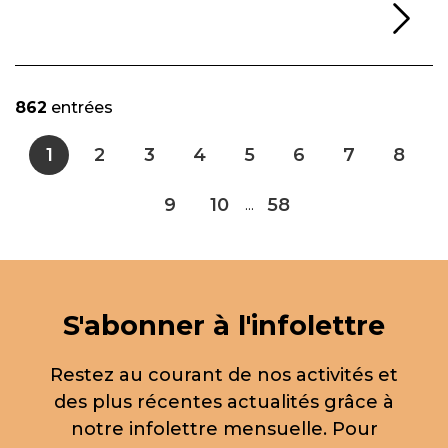
Li
862
entrées
1
2
3
4
5
6
7
8
9
10
58
...
S'abonner à l'infolettre
Restez au courant de nos activités et
des plus récentes actualités grâce à
notre infolettre mensuelle. Pour