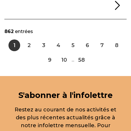
Li
862
entrées
1
2
3
4
5
6
7
8
9
10
58
...
S'abonner à l'infolettre
Restez au courant de nos activités et
des plus récentes actualités grâce à
notre infolettre mensuelle. Pour