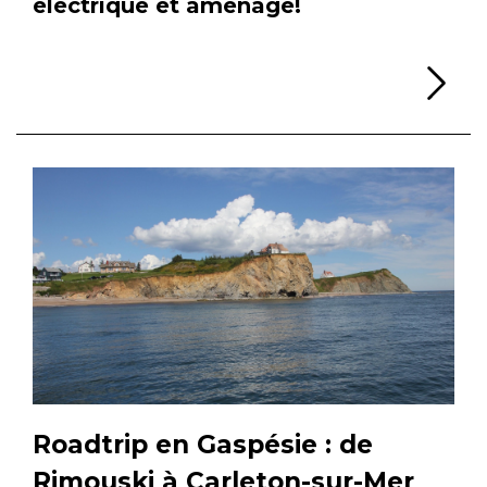
électrique et aménagé!
Li
Roadtrip en Gaspésie : de
Rimouski à Carleton-sur-Mer