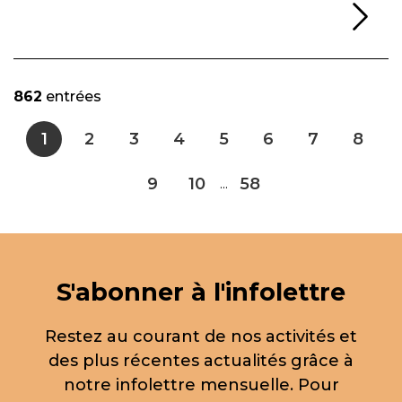
Li
862
entrées
1
2
3
4
5
6
7
8
9
10
58
...
S'abonner à l'infolettre
Restez au courant de nos activités et
des plus récentes actualités grâce à
notre infolettre mensuelle. Pour