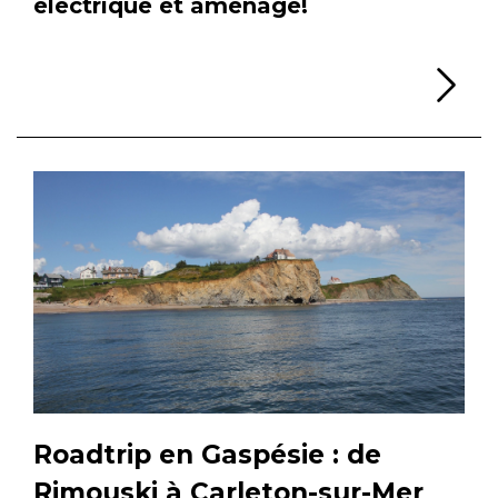
électrique et aménagé!
Li
Roadtrip en Gaspésie : de
Rimouski à Carleton-sur-Mer