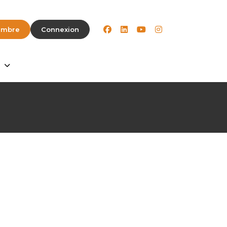
facebook
linkedin
youtube
instagram
embre
Connexion