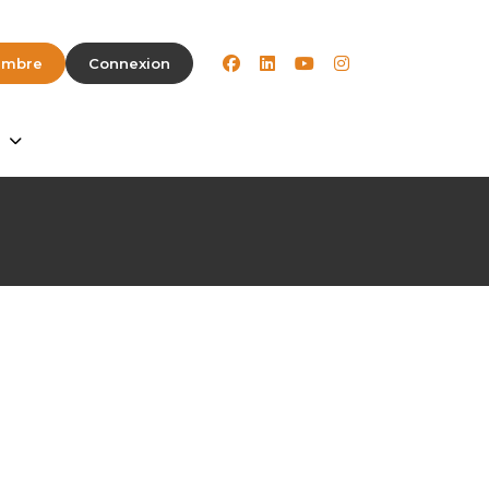
facebook
linkedin
youtube
instagram
embre
Connexion