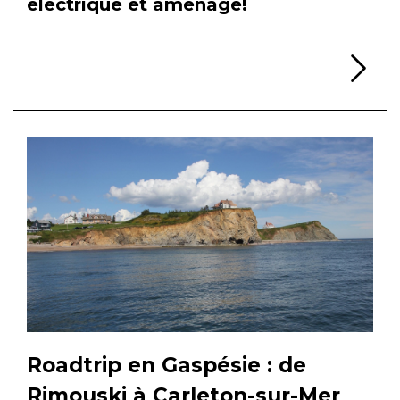
électrique et aménagé!
Li
Roadtrip en Gaspésie : de
Rimouski à Carleton-sur-Mer