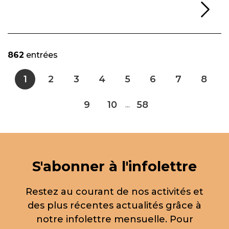
Li
862
entrées
1
2
3
4
5
6
7
8
9
10
58
...
S'abonner à l'infolettre
Restez au courant de nos activités et
des plus récentes actualités grâce à
notre infolettre mensuelle. Pour